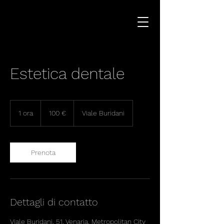
Estetica dentale
100
euro
1 ora
1
100 €
Viale Buridani
o
r
Prenota
Dettagli di contatto
Viale Buridani, 51, Venaria, Metropolitan City