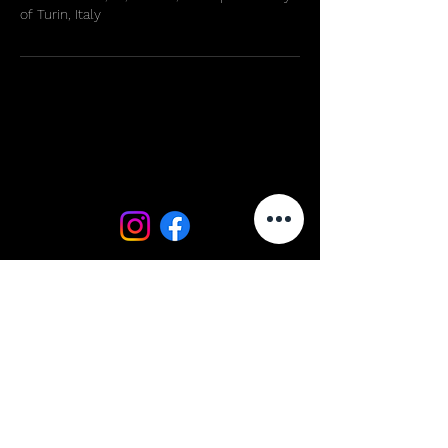
of Turin, Italy
DR. COZZOLINO ANDREA
DR. COZZOLINO ANDREA
L.M. DENTAL S.r.l.
Sede Operativa Viale Buridani, 51 10078
Venaria Reale
Sede Legale Via Drovetti, 20 10138, Torino
Partita IVA
10763490017
Privacy policy | Cookie policy